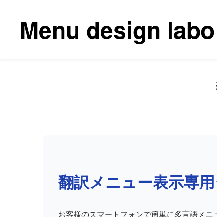
コ
ン
Menu design labo
テ
ン
ツ
へ
ス
キ
ッ
プ
翻訳メニュー表示専用
お客様のスマートフォンで簡単に多言語メニ