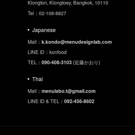
Klongton, Klongtoey, Bangkok, 10110
Tel：02-108-8827
Japanese
Mail：
k.kondo@menudesignlab.com
LINE ID：konfood
TEL：
090-408-3103
(近藤かおり)
Thai
Mail：
menulabo.t@gmail.com
LINE ID & TEL：
092-456-8602