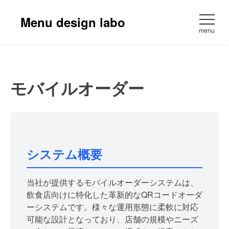
コ
ン
Menu design labo
テ
menu
ン
ツ
へ
ス
モバイルオーダー
キ
ッ
プ
システム概要
当社が提供するモバイルオーダーシステムは、
飲食店向けに特化した革新的なQRコードオーダ
ーシステムです。様々な運用形態に柔軟に対応
可能な設計となっており、店舗の規模やニーズ