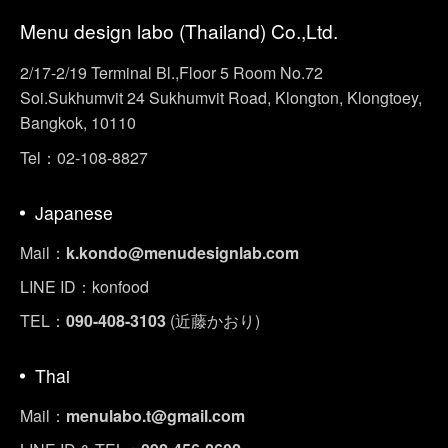
Menu design labo (Thailand) Co.,Ltd.
2/17-2/19 Terminal Bl.,Floor 5 Room No.72
Soi.Sukhumvit 24 Sukhumvit Road, Klongton, Klongtoey,
Bangkok, 10110
Tel：02-108-8827
Japanese
Mail：
k.kondo@menudesignlab.com
LINE ID：konfood
TEL：
090-408-3103
(近藤かおり)
Thai
Mail：
menulabo.t@gmail.com