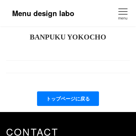
コ
ン
Menu design labo
テ
menu
ン
ツ
BANPUKU YOKOCHO
へ
ス
キ
ッ
プ
トップページに戻る
CONTACT