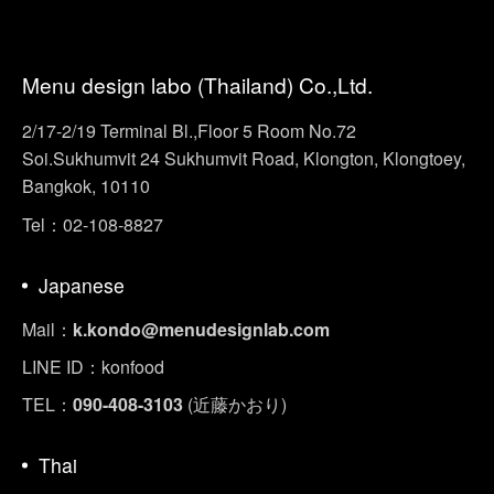
Menu design labo (Thailand) Co.,Ltd.
2/17-2/19 Terminal Bl.,Floor 5 Room No.72
Soi.Sukhumvit 24 Sukhumvit Road, Klongton, Klongtoey,
Bangkok, 10110
Tel：02-108-8827
Japanese
Mail：
k.kondo@menudesignlab.com
LINE ID：konfood
TEL：
090-408-3103
(近藤かおり)
Thai