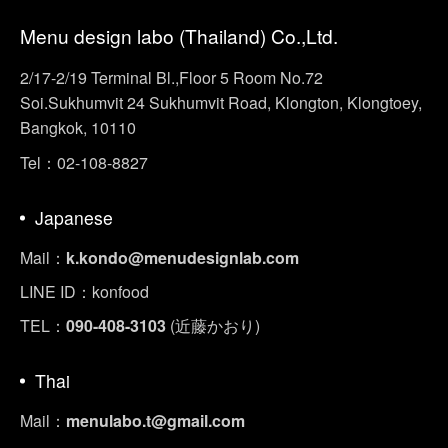
Menu design labo (Thailand) Co.,Ltd.
2/17-2/19 Terminal Bl.,Floor 5 Room No.72
Soi.Sukhumvit 24 Sukhumvit Road, Klongton, Klongtoey,
Bangkok, 10110
Tel：02-108-8827
Japanese
Mail：
k.kondo@menudesignlab.com
LINE ID：konfood
TEL：
090-408-3103
(近藤かおり)
Thai
Mail：
menulabo.t@gmail.com