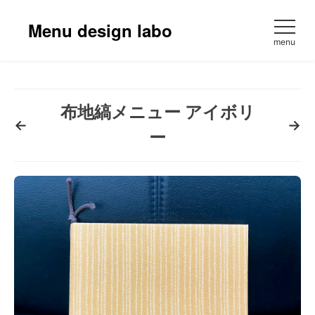
コ
ン
Menu design labo
テ
menu
ン
ツ
へ
ス
布地縞メニュー アイボリ
←
→
キ
ー
ッ
プ