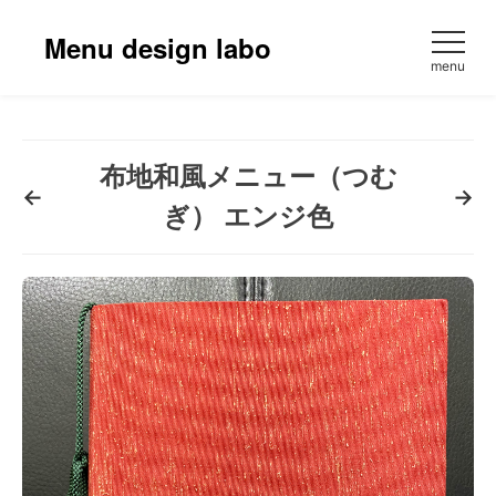
コ
ン
Menu design labo
テ
menu
ン
ツ
へ
ス
布地和風メニュー（つむ
←
→
キ
ぎ） エンジ色
ッ
プ