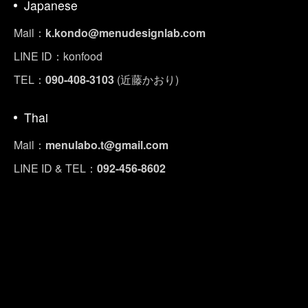
Japanese
Mail：
k.kondo@menudesignlab.com
LINE ID：konfood
TEL：
090-408-3103
(近藤かおり)
Thai
Mail：
menulabo.t@gmail.com
LINE ID & TEL：
092-456-8602