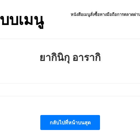
แบบเมนู
หนังสือเมนู
สั่งซื้อทางมือถือ
การตลาดผ่านโ
ยากินิกุ อารากิ
กลับไปที่หน้าบนสุด